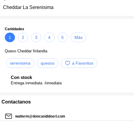
Cheddar La Serenisima
Cantidades
1
2
3
4
5
Más
Queso Cheddar finlandia
serenisima
quesos
a Favoritos
Con stock
Entrega inmediata
. Inmediata
Contactanos
walterm@doncandidosrl.com
02954 475696