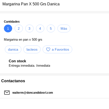
Margarina Pan X 500 Grs Danica
Cantidades
1
2
3
4
5
Más
Margarina en pan x 500 grs
danica
lacteos
a Favoritos
Con stock
Entrega inmediata
. Inmediata
Contactanos
walterm@doncandidosrl.com
02954 475696