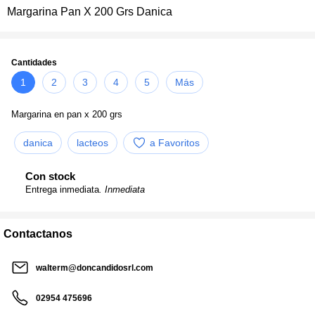
Margarina Pan X 200 Grs Danica
Cantidades
1
2
3
4
5
Más
Margarina en pan x 200 grs
danica
lacteos
a Favoritos
Con stock
Entrega inmediata
. Inmediata
Contactanos
walterm@doncandidosrl.com
02954 475696