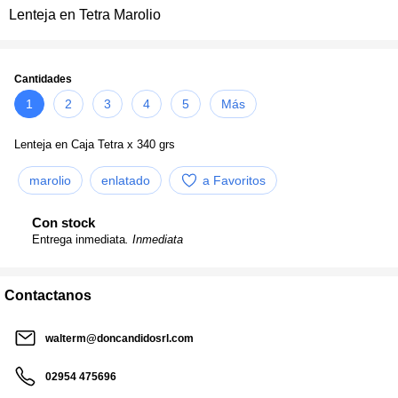
Lenteja en Tetra Marolio
Cantidades
1
2
3
4
5
Más
Lenteja en Caja Tetra x 340 grs
marolio
enlatado
a Favoritos
Con stock
Entrega inmediata
. Inmediata
Contactanos
walterm@doncandidosrl.com
02954 475696