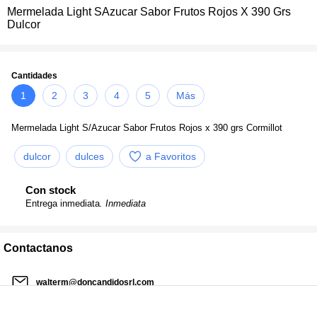
Mermelada Light SAzucar Sabor Frutos Rojos X 390 Grs
Dulcor
Cantidades
1
2
3
4
5
Más
Mermelada Light S/Azucar Sabor Frutos Rojos x 390 grs Cormillot
dulcor
dulces
a Favoritos
Con stock
Entrega inmediata
. Inmediata
Contactanos
walterm@doncandidosrl.com
02954 475696