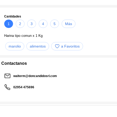
Cantidades
1
2
3
4
5
Más
Harina tipo comun x 1 Kg
marolio
alimentos
a Favoritos
Contactanos
walterm@doncandidosrl.com
02954 475696
Realizá tu consulta