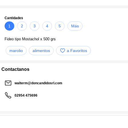
Cantidades
1
2
3
4
5
Más
Fideo tipo Mostachol x 500 grs
marolio
alimentos
a Favoritos
Contactanos
walterm@doncandidosrl.com
02954 475696
Realizá tu consulta